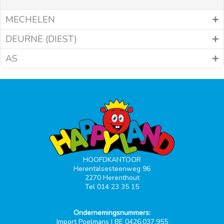
MECHELEN
DEURNE (DIEST)
AS
HOOFDKANTOOR
Herentalsesteenweg 96
2270 Herenthout
Tel 014 23 35 15
Ondernemingsnummers:
Import Poelmans | BE 0426.037.955