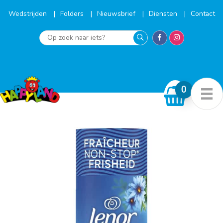
Ga
naar
Wedstrijden
Folders
Nieuwsbrief
Diensten
Contact
de
inhoud
Op
zoek
naar
iets?