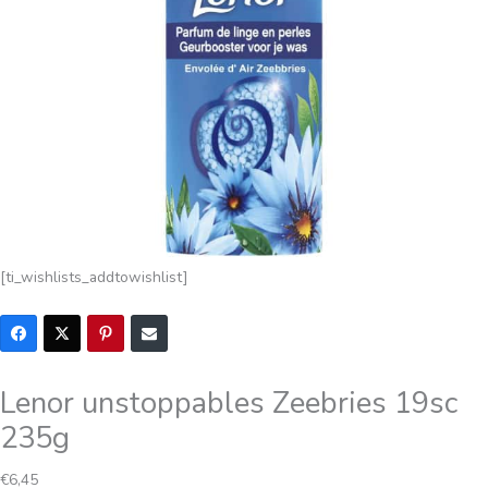
[ti_wishlists_addtowishlist]
Lenor unstoppables Zeebries 19sc
235g
€
6,45