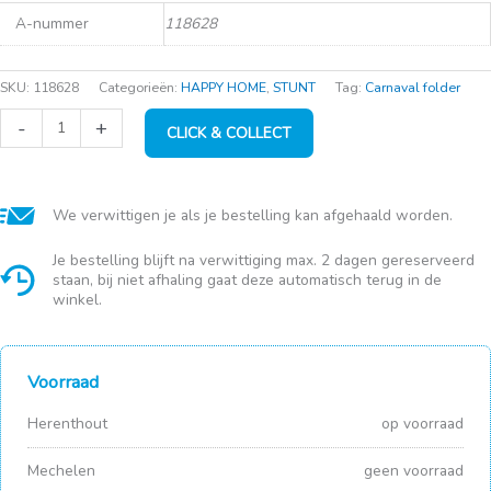
A-nummer
118628
SKU:
118628
Categorieën:
HAPPY HOME
,
STUNT
Tag:
Carnaval folder
Lenor
-
+
CLICK & COLLECT
unstoppables
Zeebries
19sc
235g
aantal
We verwittigen je als je bestelling kan afgehaald worden.
Je bestelling blijft na verwittiging max. 2 dagen gereserveerd
staan, bij niet afhaling gaat deze automatisch terug in de
winkel.
Voorraad
Herenthout
op voorraad
Mechelen
geen voorraad