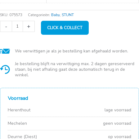
SKU:
075573
Categorieën:
Baby
,
STUNT
Lässig
-
+
CLICK & COLLECT
kom
PP
l.chums
cat
aantal
We verwittigen je als je bestelling kan afgehaald worden.
Je bestelling blijft na verwittiging max. 2 dagen gereserveerd
staan, bij niet afhaling gaat deze automatisch terug in de
winkel.
Voorraad
Herenthout
lage voorraad
Mechelen
geen voorraad
Deurne (Diest)
op voorraad