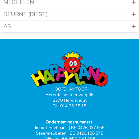
MECHELEN
DEURNE (DIEST)
AS
HOOFDKANTOOR
Herentalsesteenweg 96
2270 Herenthout
Tel 014 23 35 15
Ondernemingsnummers:
Import Poelmans | BE 0426.037.955
Sfeermeubelen | BE 0420.186.875
JVH NV | BE 0421.241.108