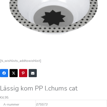
[ti_wishlists_addtowishlist]
Lässig kom PP l.chums cat
€
4,95
A-nummer
075573