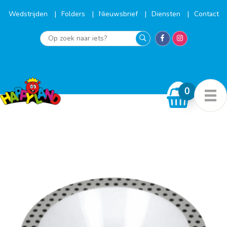
Ga
naar
Wedstrijden
Folders
Nieuwsbrief
Diensten
Contact
de
inhoud
Op
zoek
naar
iets?