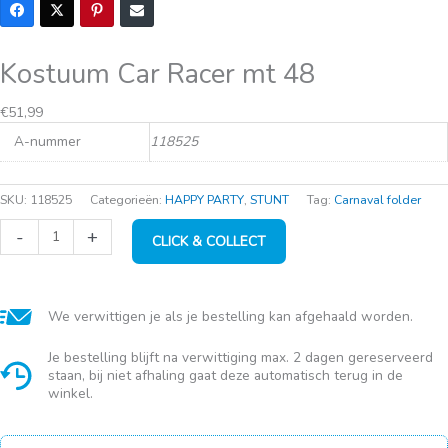
Kostuum Car Racer mt 48
€
51,99
A-nummer
118525
SKU:
118525
Categorieën:
HAPPY PARTY
,
STUNT
Tag:
Carnaval folder
Kostuum
-
+
CLICK & COLLECT
Car
Racer
mt
48
aantal
We verwittigen je als je bestelling kan afgehaald worden.
Je bestelling blijft na verwittiging max. 2 dagen gereserveerd
staan, bij niet afhaling gaat deze automatisch terug in de
winkel.