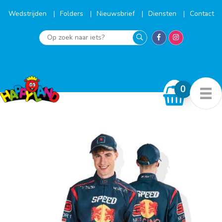
Ga
naar
Wedstrijden
Folders
Nieuwsbrief
Diensten
Contact
de
inhoud
Op
zoek
naar
iets?