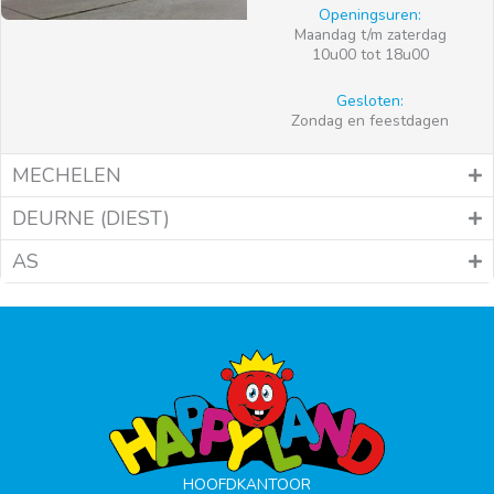
Openingsuren:
Maandag t/m zaterdag
10u00 tot 18u00
Gesloten:
Zondag en feestdagen
MECHELEN
DEURNE (DIEST)
AS
HOOFDKANTOOR