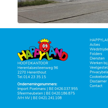
HAPPYLA
Acties
Wedstrijd
Folders
Diensten
Werken bi
HOOFDKANTOOR
Veelgeste
Herentalsesteenweg 96
Privacybel
2270 Herenthout
Cookiebele
Tel 014 23 35 15
Disclaimer
Ondernemingsnummers:
Contact
Import Poelmans | BE 0426.037.955
Sfeermeubelen | BE 0420.186.875
JVH NV | BE 0421.241.108