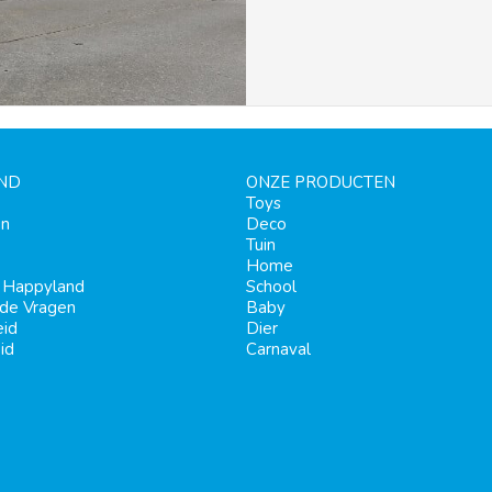
ND
ONZE PRODUCTEN
Toys
en
Deco
Tuin
Home
j Happyland
School
lde Vragen
Baby
eid
Dier
id
Carnaval