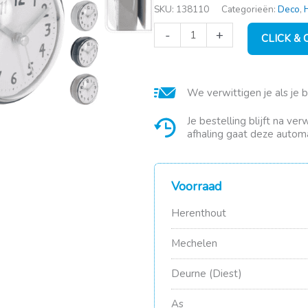
SKU:
138110
Categorieën:
Deco
,
Klokje
-
+
CLICK &
7.5X7.5
cm
4ass
color
We verwittigen je als je 
aantal
Je bestelling blijft na ve
afhaling gaat deze automa
Voorraad
Herenthout
Mechelen
Deurne (Diest)
As