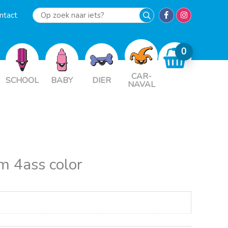
ntact
Op
zoek
naar
iets?
CAR-
SCHOOL
BABY
DIER
NAVAL
m 4ass color