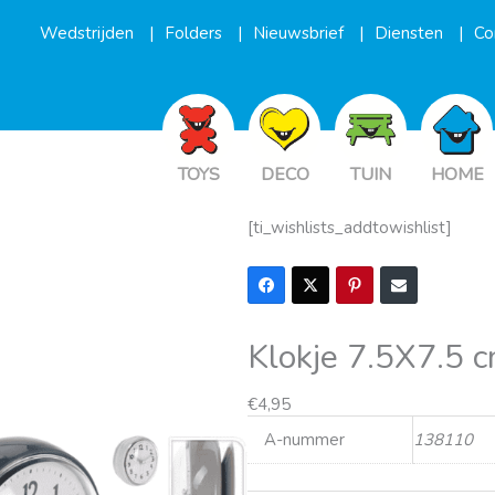
Wedstrijden
Folders
Nieuwsbrief
Diensten
Co
TOYS
DECO
TUIN
HOME
[ti_wishlists_addtowishlist]
Klokje 7.5X7.5 c
€
4,95
A-nummer
138110