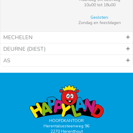
10u00 tot 18u00
Gesloten:
Zondag en feestdagen
MECHELEN
DEURNE (DIEST)
AS
HOOFDKANTOOR
Herentalsesteenweg 96
2270 Herenthout