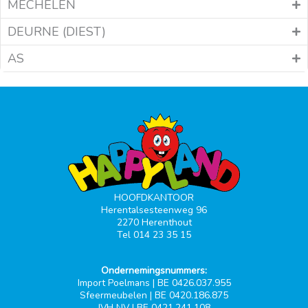
MECHELEN
DEURNE (DIEST)
AS
HOOFDKANTOOR
Herentalsesteenweg 96
2270 Herenthout
Tel 014 23 35 15
Ondernemingsnummers:
Import Poelmans | BE 0426.037.955
Sfeermeubelen | BE 0420.186.875
JVH NV | BE 0421.241.108