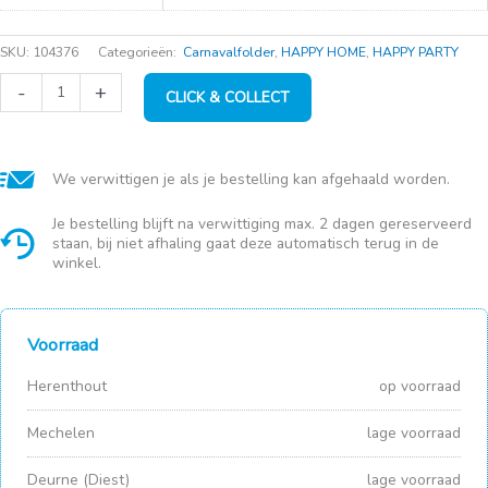
SKU:
104376
Categorieën:
Carnavalfolder
,
HAPPY HOME
,
HAPPY PARTY
Kamerjas
-
+
CLICK & COLLECT
Grand
Luxe
S/M
Vison
aantal
We verwittigen je als je bestelling kan afgehaald worden.
Je bestelling blijft na verwittiging max. 2 dagen gereserveerd
staan, bij niet afhaling gaat deze automatisch terug in de
winkel.
Voorraad
Herenthout
op voorraad
Mechelen
lage voorraad
Deurne (Diest)
lage voorraad