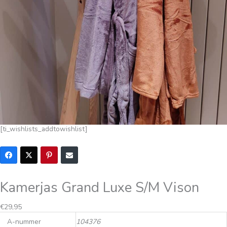
[ti_wishlists_addtowishlist]
Kamerjas Grand Luxe S/M Vison
€
29,95
A-nummer
104376