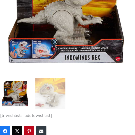
[ti_wishlists_addtowishlist]