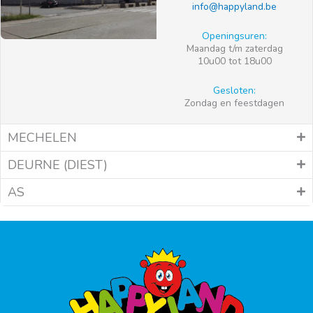
info@happyland.be
Openingsuren:
Maandag t/m zaterdag
10u00 tot 18u00
Gesloten:
Zondag en feestdagen
MECHELEN
DEURNE (DIEST)
AS