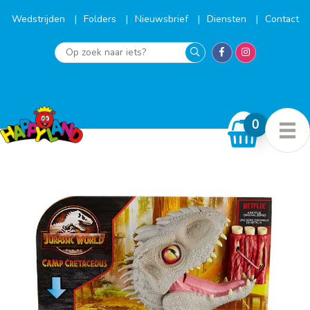
Ga
naar
Wedstrijden
Folders
Nieuwsbrief
Diensten
Contact
de
inhoud
Op
zoek
naar
iets?