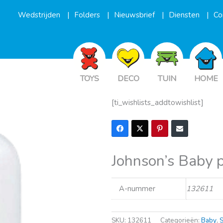
Wedstrijden
Folders
Nieuwsbrief
Diensten
Co
TOYS
DECO
TUIN
HOME
[ti_wishlists_addtowishlist]
Johnson’s Baby p
A-nummer
132611
SKU:
132611
Categorieën:
Baby
,