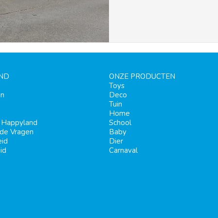
ND
ONZE PRODUCTEN
Toys
en
Deco
Tuin
Home
j Happyland
School
lde Vragen
Baby
eid
Dier
id
Carnaval