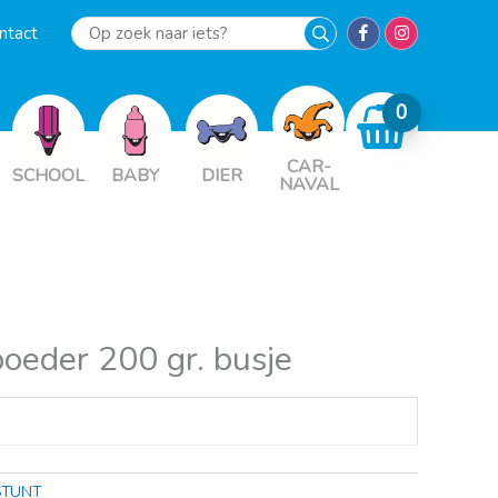
ntact
Op
zoek
naar
iets?
CAR-
SCHOOL
BABY
DIER
NAVAL
oeder 200 gr. busje
STUNT