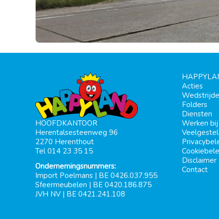
HAPPYLA
Acties
Wedstrijd
Folders
Diensten
Werken bi
HOOFDKANTOOR
Veelgeste
Herentalsesteenweg 96
Privacybel
2270 Herenthout
Cookiebele
Tel 014 23 35 15
Disclaimer
Ondernemingsnummers:
Contact
Import Poelmans | BE 0426.037.955
Sfeermeubelen | BE 0420.186.875
JVH NV | BE 0421.241.108