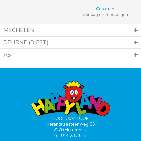
Gesloten:
Zondag en feestdagen
MECHELEN
DEURNE (DIEST)
AS
HOOFDKANTOOR
Herentalsesteenweg 96
2270 Herenthout
Tel 014 23 35 15