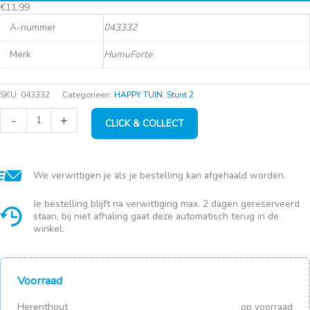
€
11,99
A-nummer
043332
Merk
HumuForte
SKU:
043332
Categorieën:
HAPPY TUIN
,
Stunt 2
HumuForte
-
+
CLICK & COLLECT
potgrond
Zaaien
&
Stekken
40L
We verwittigen je als je bestelling kan afgehaald worden.
aantal
Je bestelling blijft na verwittiging max. 2 dagen gereserveerd
staan, bij niet afhaling gaat deze automatisch terug in de
winkel.
Voorraad
Herenthout
op voorraad