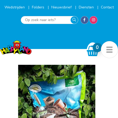
Ga
naar
Wedstrijden
Folders
Nieuwsbrief
Diensten
Contact
de
inhoud
Op
zoek
naar
iets?