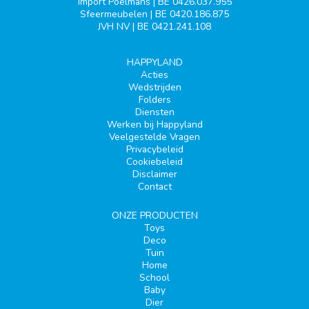
Import Poelmans | BE 0426.037.955
Sfeermeubelen | BE 0420.186.875
JVH NV | BE 0421.241.108
HAPPYLAND
Acties
Wedstrijden
Folders
Diensten
Werken bij Happyland
Veelgestelde Vragen
Privacybeleid
Cookiebeleid
Disclaimer
Contact
ONZE PRODUCTEN
Toys
Deco
Tuin
Home
School
Baby
Dier