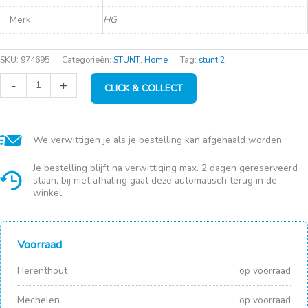
Merk
HG
SKU:
974695
Categorieën:
STUNT
,
Home
Tag:
stunt 2
HG
-
+
CLICK & COLLECT
Kachelruitenreiniger
500ml
aantal
We verwittigen je als je bestelling kan afgehaald worden.
Je bestelling blijft na verwittiging max. 2 dagen gereserveerd
staan, bij niet afhaling gaat deze automatisch terug in de
winkel.
Voorraad
Herenthout
op voorraad
Mechelen
op voorraad