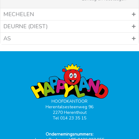
MECHELEN
DEURNE (DIEST)
AS
HOOFDKANTOOR
Herentalsesteenweg 96
2270 Herenthout
Tel 014 23 35 15
Ondernemingsnummers: