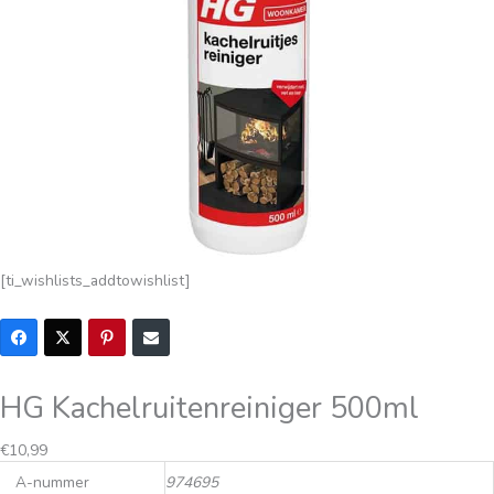
[ti_wishlists_addtowishlist]
HG Kachelruitenreiniger 500ml
€
10,99
A-nummer
974695