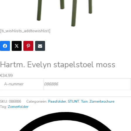
[ti_wishlists_addtowishlist]
Hartm. Evelyn stapelstoel moss
Oorspronkelijke
Huidige
€
34,99
prijs
prijs
A-nummer
086886
was:
is:
€39,99.
€34,99.
SKU:
086886
Categorieën:
Paasfolder
,
STUNT
,
Tuin
,
Zomerbrochure
Tag:
Zomerfolder