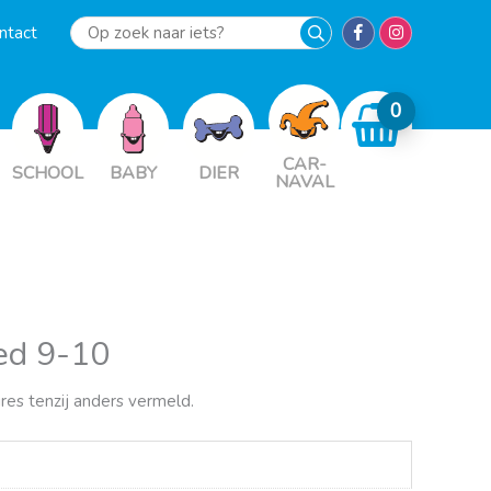
ntact
Op
zoek
naar
iets?
CAR-
SCHOOL
BABY
DIER
NAVAL
eed 9-10
ires tenzij anders vermeld.