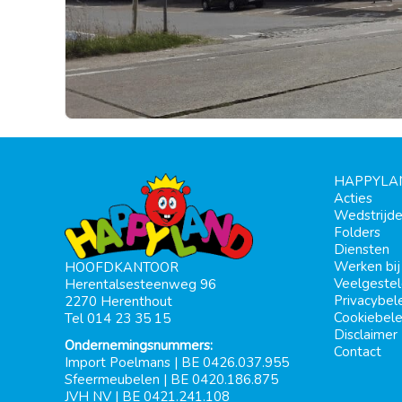
HAPPYLA
Acties
Wedstrijd
Folders
Diensten
Werken bi
HOOFDKANTOOR
Veelgeste
Herentalsesteenweg 96
Privacybel
2270 Herenthout
Cookiebele
Tel 014 23 35 15
Disclaimer
Ondernemingsnummers:
Contact
Import Poelmans | BE 0426.037.955
Sfeermeubelen | BE 0420.186.875
JVH NV | BE 0421.241.108