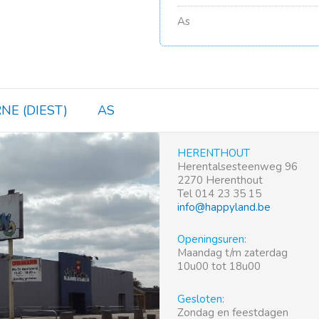
As
NE (DIEST)
AS
HERENTHOUT
Herentalsesteenweg 96
2270 Herenthout
Tel 014 23 35 15
info@happyland.be
Openingsuren:
Maandag t/m zaterdag
10u00 tot 18u00
Gesloten:
Zondag en feestdagen