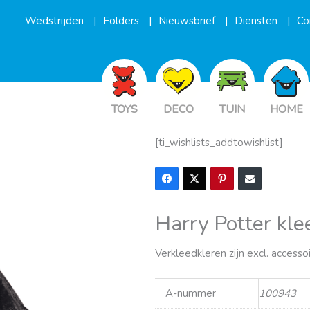
Wedstrijden
Folders
Nieuwsbrief
Diensten
Co
TOYS
DECO
TUIN
HOME
[ti_wishlists_addtowishlist]
Harry Potter kl
Verkleedkleren zijn excl. accesso
A-nummer
100943