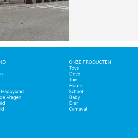
ND
ONZE PRODUCTEN
Toys
en
Deco
Tuin
Home
j Happyland
School
lde Vragen
Baby
eid
Dier
id
Carnaval