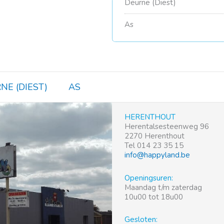
Deurne (Diest)
As
NE (DIEST)
AS
HERENTHOUT
Herentalsesteenweg 96
2270 Herenthout
Tel 014 23 35 15
info@happyland.be
Openingsuren:
Maandag t/m zaterdag
10u00 tot 18u00
Gesloten: