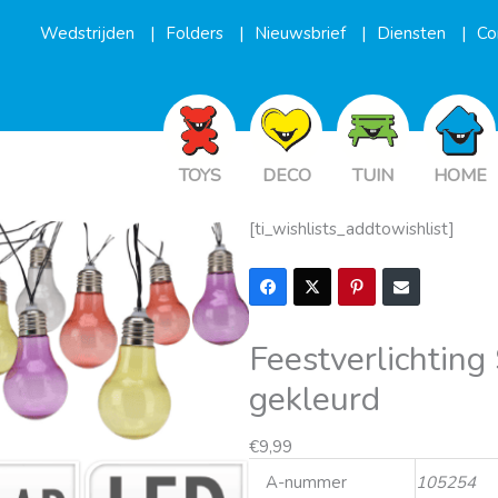
Wedstrijden
Folders
Nieuwsbrief
Diensten
Co
TOYS
DECO
TUIN
HOME
[ti_wishlists_addtowishlist]
Feestverlichting
gekleurd
€
9,99
A-nummer
105254