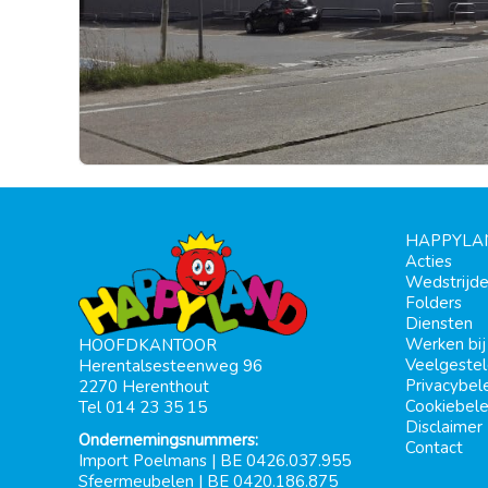
HAPPYLA
Acties
Wedstrijd
Folders
Diensten
Werken bi
HOOFDKANTOOR
Veelgeste
Herentalsesteenweg 96
Privacybel
2270 Herenthout
Cookiebele
Tel 014 23 35 15
Disclaimer
Ondernemingsnummers:
Contact
Import Poelmans | BE 0426.037.955
Sfeermeubelen | BE 0420.186.875