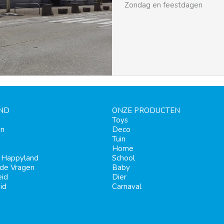
Zondag en feestdagen
ND
ONZE PRODUCTEN
Toys
en
Deco
Tuin
Home
j Happyland
School
lde Vragen
Baby
eid
Dier
id
Carnaval