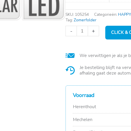
SKU:
105254
Categorieën:
HAPPY
Tag:
Zomerfolder
Feestverlichting
-
+
CLICK &
Solar
lampset
10
Lampjes
We verwittigen je als je 
gekleurd
aantal
Je bestelling blijft na ve
afhaling gaat deze automa
Voorraad
Herenthout
Mechelen