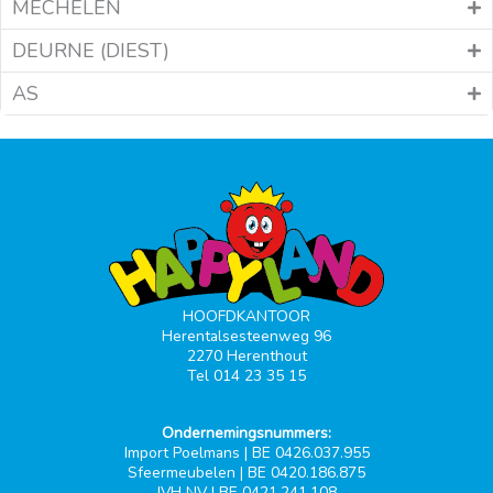
MECHELEN
DEURNE (DIEST)
AS
HOOFDKANTOOR
Herentalsesteenweg 96
2270 Herenthout
Tel 014 23 35 15
Ondernemingsnummers:
Import Poelmans | BE 0426.037.955
Sfeermeubelen | BE 0420.186.875
JVH NV | BE 0421.241.108