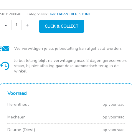
SKU:
206840
Categorieën:
Dier
,
HAPPY DIER
,
STUNT
Eikel
-
+
CLICK & COLLECT
voederpindahanger
aantal
We verwittigen je als je bestelling kan afgehaald worden.
Je bestelling blijft na verwittiging max. 2 dagen gereserveerd
staan, bij niet afhaling gaat deze automatisch terug in de
winkel.
Voorraad
Herenthout
op voorraad
Mechelen
op voorraad
Deurne (Diest)
op voorraad