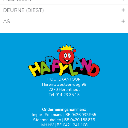
DEURNE (DIEST)
AS
HOOFDKANTOOR
Herentalsesteenweg 96
2270 Herenthout
Tel 014 23 35 15
Ondernemingsnummers:
Import Poelmans | BE 0426.037.955
Sfeermeubelen | BE 0420.186.875
JVH NV | BE 0421.241.108