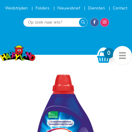
Ga
naar
Wedstrijden
Folders
Nieuwsbrief
Diensten
Contact
de
inhoud
Op
zoek
naar
iets?