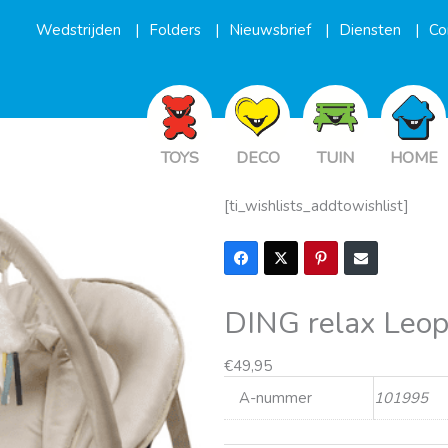
Wedstrijden
Folders
Nieuwsbrief
Diensten
Co
TOYS
DECO
TUIN
HOME
[ti_wishlists_addtowishlist]
DING relax Leop
€
49,95
A-nummer
101995