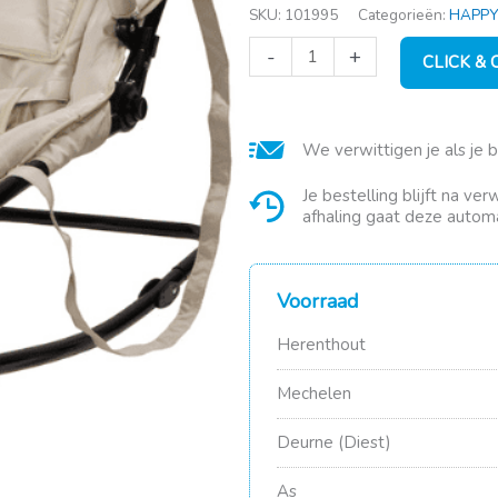
SKU:
101995
Categorieën:
HAPPY
DING
-
+
CLICK &
relax
Leopard
Lenny
zandkleur
We verwittigen je als je 
aantal
Je bestelling blijft na ve
afhaling gaat deze automa
Voorraad
Herenthout
Mechelen
Deurne (Diest)
As