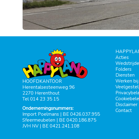
HAPPYLA
Acties
Wedstrijd
Folders
Diensten
Werken bi
HOOFDKANTOOR
Veelgeste
Herentalsesteenweg 96
Privacybel
2270 Herenthout
Cookiebele
Tel 014 23 35 15
Disclaimer
Ondernemingsnummers:
Contact
Import Poelmans | BE 0426.037.955
Sfeermeubelen | BE 0420.186.875
JVH NV | BE 0421.241.108