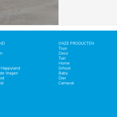
ND
ONZE PRODUCTEN
Toys
en
Deco
Tuin
Home
j Happyland
School
lde Vragen
Baby
eid
Dier
id
Carnaval