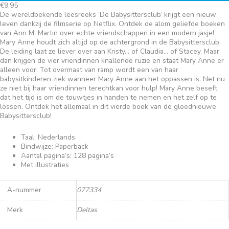
€
9,95
De wereldbekende leesreeks ‘De Babysittersclub’ krijgt een nieuw
leven dankzij de filmserie op Netflix. Ontdek de alom geliefde boeken
van Ann M. Martin over echte vriendschappen in een modern jasje!
Mary Anne houdt zich altijd op de achtergrond in de Babysittersclub.
De leiding laat ze liever over aan Kristy… of Claudia… of Stacey. Maar
dan krijgen de vier vriendinnen knallende ruzie en staat Mary Anne er
alleen voor. Tot overmaat van ramp wordt een van haar
babysitkinderen ziek wanneer Mary Anne aan het oppassen is. Net nu
ze niet bij haar vriendinnen terechtkan voor hulp! Mary Anne beseft
dat het tijd is om de touwtjes in handen te nemen en het zelf op te
lossen. Ontdek het allemaal in dit vierde boek van de gloednieuwe
Babysittersclub!
Taal: Nederlands
Bindwijze: Paperback
Aantal pagina’s: 128 pagina’s
Met illustraties
A-nummer
077334
Merk
Deltas