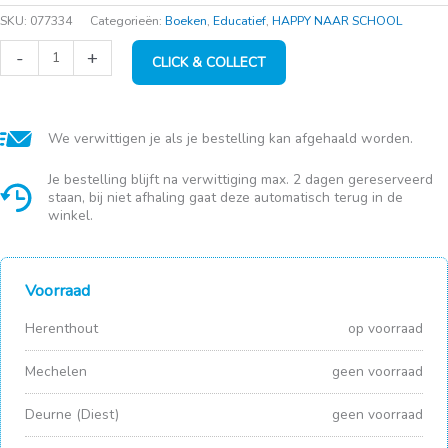
SKU:
077334
Categorieën:
Boeken
,
Educatief
,
HAPPY NAAR SCHOOL
De
-
+
CLICK & COLLECT
Babysittersclub
-
Mary
Anne
lost
We verwittigen je als je bestelling kan afgehaald worden.
het
op
Je bestelling blijft na verwittiging max. 2 dagen gereserveerd
aantal
staan, bij niet afhaling gaat deze automatisch terug in de
winkel.
Voorraad
Herenthout
op voorraad
Mechelen
geen voorraad
Deurne (Diest)
geen voorraad