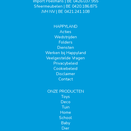
Import Poelmans | BE 0426.037.955
Sfeermeubelen | BE 0420.186.875
JVH NV | BE 0421.241.108
HAPPYLAND
Acties
Wedstrijden
Folders
Diensten
Werken bij Happyland
Veelgestelde Vragen
Privacybeleid
Cookiebeleid
Disclaimer
Contact
ONZE PRODUCTEN
Toys
Deco
Tuin
Home
School
Baby
Dier