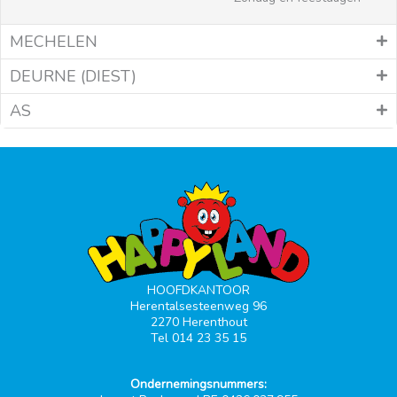
MECHELEN
DEURNE (DIEST)
AS
HOOFDKANTOOR
Herentalsesteenweg 96
2270 Herenthout
Tel 014 23 35 15
Ondernemingsnummers: