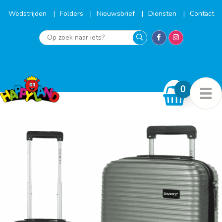
Ga
naar
Wedstrijden
Folders
Nieuwsbrief
Diensten
Contact
de
inhoud
Op
zoek
naar
iets?