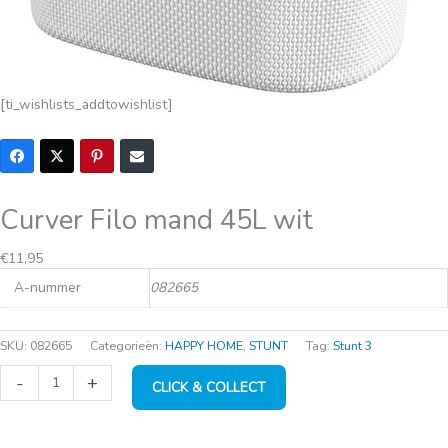
[ti_wishlists_addtowishlist]
Curver Filo mand 45L wit
€
11,95
A-nummer
082665
SKU:
082665
Categorieën:
HAPPY HOME
,
STUNT
Tag:
Stunt 3
Curver
-
+
CLICK & COLLECT
Filo
mand
45L
wit