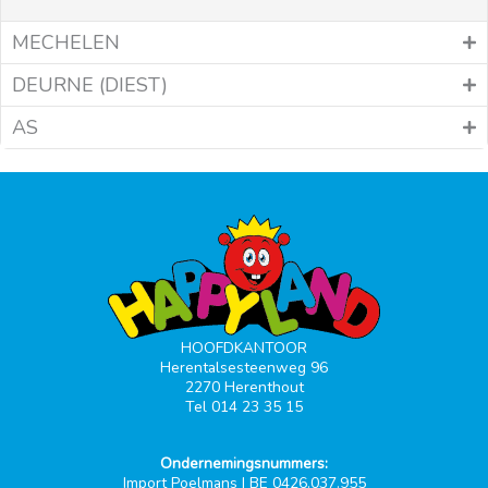
MECHELEN
DEURNE (DIEST)
AS
HOOFDKANTOOR
Herentalsesteenweg 96
2270 Herenthout
Tel 014 23 35 15
Ondernemingsnummers:
Import Poelmans | BE 0426.037.955