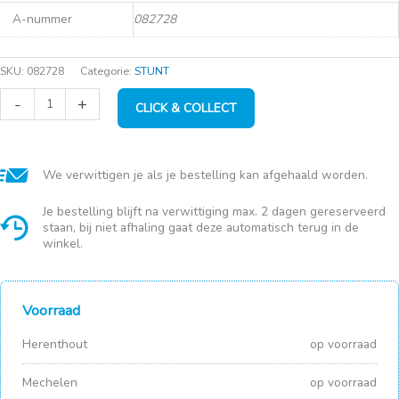
A-nummer
082728
SKU:
082728
Categorie:
STUNT
Cleany
-
+
CLICK & COLLECT
kokerzeem
+
etiket
40x51
cm
We verwittigen je als je bestelling kan afgehaald worden.
aantal
Je bestelling blijft na verwittiging max. 2 dagen gereserveerd
staan, bij niet afhaling gaat deze automatisch terug in de
winkel.
Voorraad
Herenthout
op voorraad
Mechelen
op voorraad