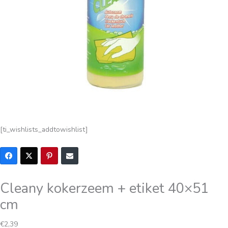
[ti_wishlists_addtowishlist]
Cleany kokerzeem + etiket 40×51
cm
€
2,39