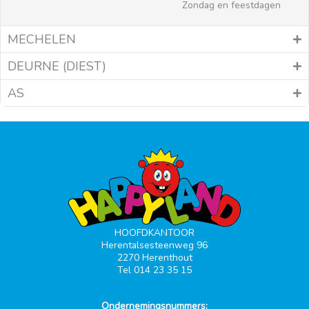
Zondag en feestdagen
MECHELEN
DEURNE (DIEST)
AS
HOOFDKANTOOR
Herentalsesteenweg 96
2270 Herenthout
Tel 014 23 35 15
Ondernemingsnummers: