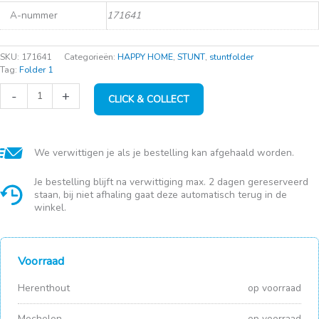
A-nummer
171641
SKU:
171641
Categorieën:
HAPPY HOME
,
STUNT
,
stuntfolder
Tag:
Folder 1
Cillit
-
+
CLICK & COLLECT
bang
Super
met
bleek
spray
We verwittigen je als je bestelling kan afgehaald worden.
750
ml
Je bestelling blijft na verwittiging max. 2 dagen gereserveerd
aantal
staan, bij niet afhaling gaat deze automatisch terug in de
winkel.
Voorraad
Herenthout
op voorraad
Mechelen
op voorraad