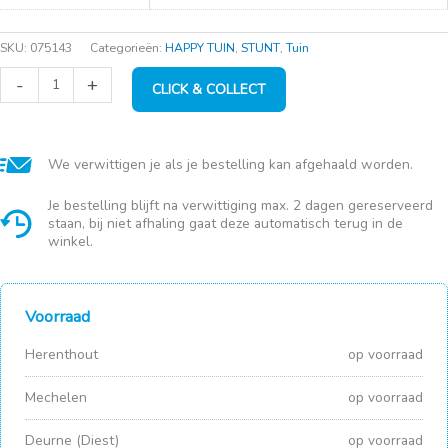
€8,99.
€5,99.
SKU:
075143
Categorieën:
HAPPY TUIN
,
STUNT
,
Tuin
BSI
-
+
CLICK & COLLECT
Waterliner
cleaner
1L
aantal
We verwittigen je als je bestelling kan afgehaald worden.
Je bestelling blijft na verwittiging max. 2 dagen gereserveerd
staan, bij niet afhaling gaat deze automatisch terug in de
winkel.
Voorraad
Herenthout
op voorraad
Mechelen
op voorraad
Deurne (Diest)
op voorraad