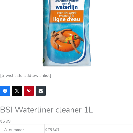
[ti_wishlists_addtowishlist]
BSI Waterliner cleaner 1L
Oorspronkelijke
Huidige
€
5,99
prijs
prijs
A-nummer
075143
was:
is: