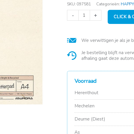
SKU:
097581
Categorieën:
HAPPY
Briefblok
-
+
CLICK &
recycl.
gelijnd
50
vel.
We verwittigen je als je 
A4
80
gr.
Je bestelling blijft na ve
aantal
afhaling gaat deze automa
Voorraad
Herenthout
Mechelen
Deurne (Diest)
As