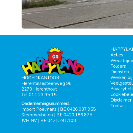
HAPPYLA
Acties
Wedstrijd
Folders
Diensten
Werken bi
HOOFDKANTOOR
Veelgeste
Herentalsesteenweg 96
Privacybel
2270 Herenthout
Cookiebele
Tel 014 23 35 15
Disclaimer
Ondernemingsnummers:
Contact
Import Poelmans | BE 0426.037.955
Sfeermeubelen | BE 0420.186.875
JVH NV | BE 0421.241.108