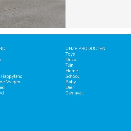
ND
ONZE PRODUCTEN
Toys
en
Deco
Tuin
Home
j Happyland
School
lde Vragen
Baby
eid
Dier
id
Carnaval