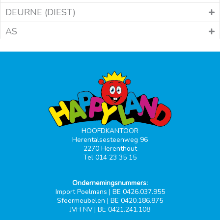
DEURNE (DIEST)
AS
HOOFDKANTOOR
Herentalsesteenweg 96
2270 Herenthout
Tel 014 23 35 15
Ondernemingsnummers:
Import Poelmans | BE 0426.037.955
Sfeermeubelen | BE 0420.186.875
JVH NV | BE 0421.241.108