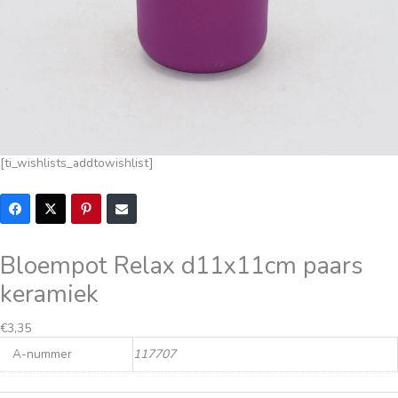
[ti_wishlists_addtowishlist]
Bloempot Relax d11x11cm paars
keramiek
€
3,35
A-nummer
117707