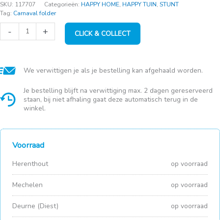
SKU:
117707
Categorieën:
HAPPY HOME
,
HAPPY TUIN
,
STUNT
Tag:
Carnaval folder
Bloempot
-
+
CLICK & COLLECT
Relax
d11x11cm
paars
keramiek
aantal
We verwittigen je als je bestelling kan afgehaald worden.
Je bestelling blijft na verwittiging max. 2 dagen gereserveerd
staan, bij niet afhaling gaat deze automatisch terug in de
winkel.
Voorraad
Herenthout
op voorraad
Mechelen
op voorraad
Deurne (Diest)
op voorraad