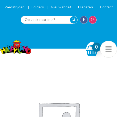
Ga
naar
Wedstrijden
Folders
Nieuwsbrief
Diensten
Contact
de
inhoud
Op
zoek
naar
iets?