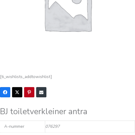
[ti_wishlists_addtowishlist]
BJ toiletverkleiner antra
A-nummer
076297