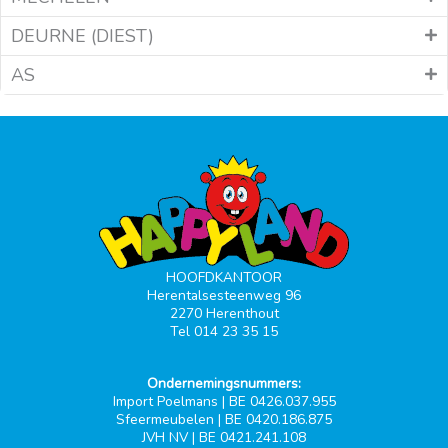
DEURNE (DIEST)
AS
HOOFDKANTOOR
Herentalsesteenweg 96
2270 Herenthout
Tel 014 23 35 15
Ondernemingsnummers:
Import Poelmans | BE 0426.037.955
Sfeermeubelen | BE 0420.186.875
JVH NV | BE 0421.241.108