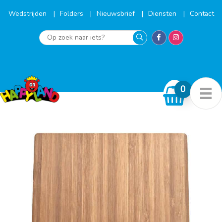
Ga
naar
Wedstrijden
Folders
Nieuwsbrief
Diensten
Contact
de
inhoud
Op
zoek
naar
iets?