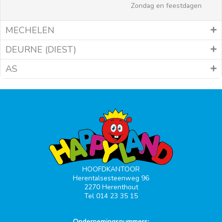
Zondag en feestdagen
MECHELEN
DEURNE (DIEST)
AS
HOOFDKANTOOR
Herentalsesteenweg 96
2270 Herenthout
Tel 014 23 35 15
Ondernemingsnummers: