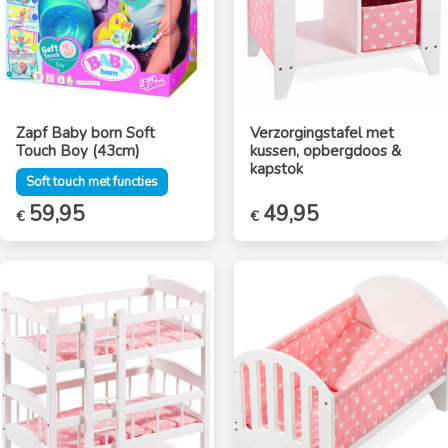
Zapf Baby born Soft
Verzorgingstafel met
Touch Boy (43cm)
kussen, opbergdoos &
kapstok
Soft touch met functies
59,95
Oorspronkelijke
49,95
Huidige
€
€
prijs
prijs
was:
is:
€59,95.
€49,95.