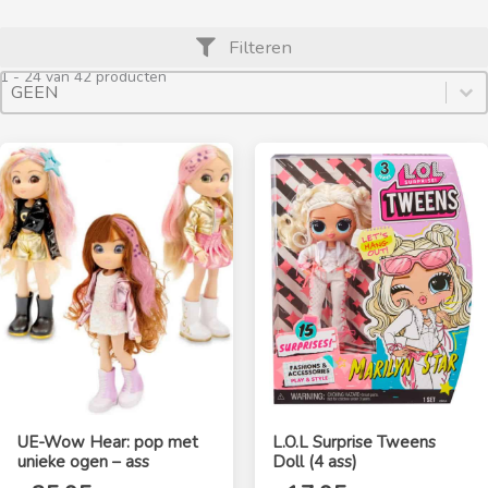
Filteren
1 - 24 van 42 producten
Product Archive Sort By
Sort content
Sort content
UE-Wow Hear: pop met
L.O.L Surprise Tweens
unieke ogen – ass
Doll (4 ass)