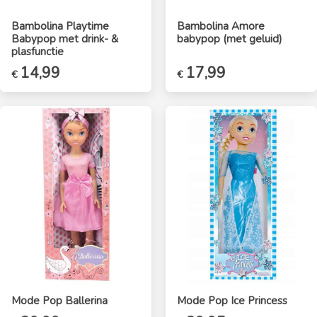
Bambolina Playtime
Bambolina Amore
Babypop met drink- &
babypop (met geluid)
plasfunctie
Oorspronkelijke
14,99
Huidige
Oorspronkelijke
17,99
Huidige
€
€
prijs
prijs
prijs
prijs
was:
is:
was:
is:
€17,95.
€14,99.
€21,95.
€17,99.
Mode Pop Ballerina
Mode Pop Ice Princess