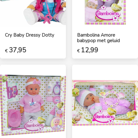
Cry Baby Dressy Dotty
Bambolina Amore
babypop met geluid
37,95
Oorspronkelijke
12,99
Huidige
€
€
prijs
prijs
was:
is:
€14,95.
€12,99.