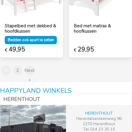
Stapelbed met dekbed &
Bed met matras &
hoofdkussen
hoofkussen
Bedden ook apart te zetten
Oorspronkelijke
49,95
Huidige
Oorspronkelijke
29,95
Huidige
€
€
prijs
prijs
prijs
prijs
was:
is:
was:
is:
€59,95.
€49,95.
€39,95.
€29,95.
1
2
Next
»
HAPPYLAND WINKELS
HERENTHOUT
HERENTHOUT
Herentalsesteenweg 96
2270 Herenthout
Tel 014 23 35 15