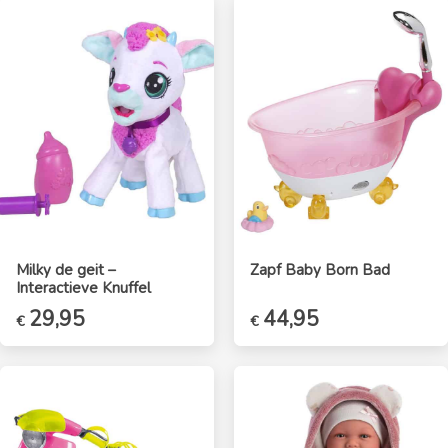
€34,95.
€29,99.
€19,95.
€14,99.
Milky de geit –
Zapf Baby Born Bad
Interactieve Knuffel
29,95
44,95
€
€