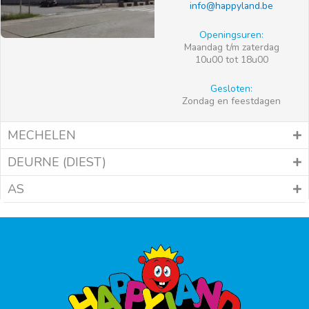
info@happyland.be
Openingsuren:
Maandag t/m zaterdag
10u00 tot 18u00
Gesloten:
Zondag en feestdagen
MECHELEN
DEURNE (DIEST)
AS