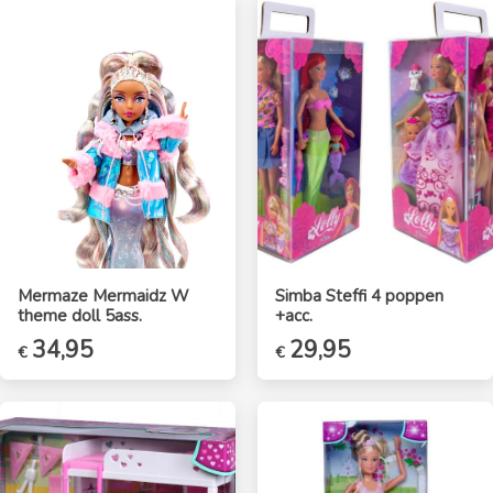
€46,95.
€34,95.
€49,95.
€39,95.
Mermaze Mermaidz W
Simba Steffi 4 poppen
theme doll 5ass.
+acc.
Oorspronkelijke
34,95
Huidige
29,95
€
€
prijs
prijs
was:
is:
€49,95.
€34,95.