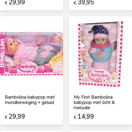
Oorspronkelijke
29,99
Huidige
39,95
€
€
prijs
prijs
was:
is:
€39,95.
€29,99.
Bambolina babypop met
My First Bambolina
mondbeweging + geluid
babypop met licht &
melodie
Oorspronkelijke
29,99
Huidige
Oorspronkelijke
14,99
Huidige
€
€
prijs
prijs
prijs
prijs
was:
is:
was:
is: