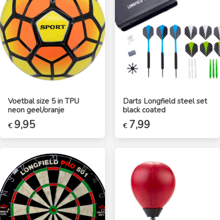
Voetbal size 5 in TPU
Darts Longfield steel set
neon geel/oranje
black coated
9,95
7,99
€
€