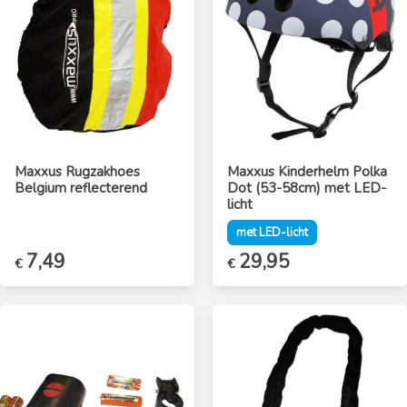
Maxxus Rugzakhoes
Maxxus Kinderhelm Polka
Belgium reflecterend
Dot (53-58cm) met LED-
licht
met LED-licht
7,49
Oorspronkelijke
29,95
Huidige
€
€
prijs
prijs
was:
is:
€38,95.
€29,95.