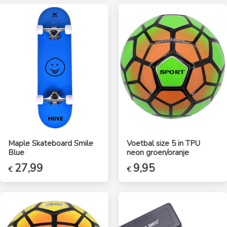
was:
is:
€23,99.
€19,99.
Maple Skateboard Smile
Voetbal size 5 in TPU
Blue
neon groen/oranje
27,99
9,95
€
€