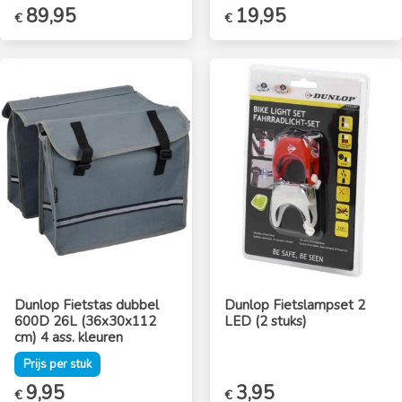
89,95
Oorspronkelijke
19,95
Huidige
€
€
prijs
prijs
was:
is:
€36,95.
€19,95.
Dunlop Fietstas dubbel
Dunlop Fietslampset 2
600D 26L (36x30x112
LED (2 stuks)
cm) 4 ass. kleuren
Prijs per stuk
9,95
3,95
€
€