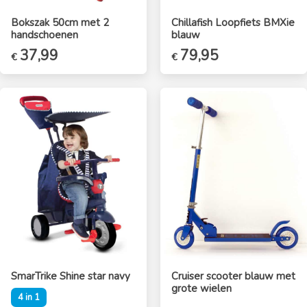
Bokszak 50cm met 2
Chillafish Loopfiets BMXie
handschoenen
blauw
37,99
79,95
€
€
SmarTrike Shine star navy
Cruiser scooter blauw met
grote wielen
4 in 1