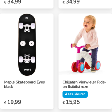
34,99
34,99
€
€
Maple Skateboard Eyes
Chillafish Vierwieler Ride-
black
on Itsibitsi roze
4 ass. kleuren
Oorspronkelijke
19,99
Huidige
15,95
€
€
prijs
prijs