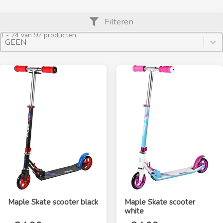
Filteren
1 - 24 van 92 producten
Product Archive Sort By
Sort content
Sort content
Maple Skate scooter black
Maple Skate scooter
white