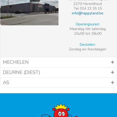
2270 Herenthout
Tel 014 23 35 15
info@happyland.be
Openingsuren:
Maandag t/m zaterdag
10u00 tot 18u00
Gesloten:
Zondag en feestdagen
MECHELEN
DEURNE (DIEST)
AS