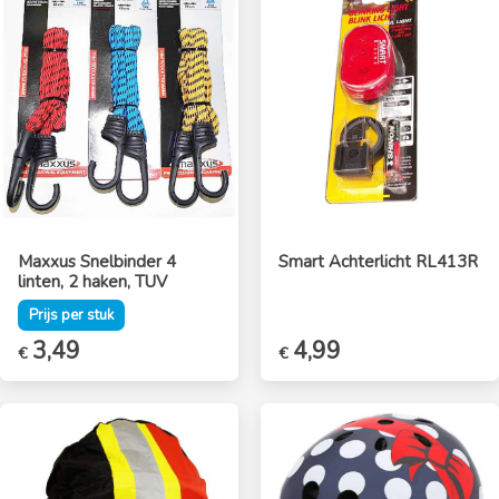
Maxxus Snelbinder 4
Smart Achterlicht RL413R
linten, 2 haken, TUV
Prijs per stuk
Oorspronkelijke
3,49
Huidige
4,99
€
€
prijs
prijs
was:
is:
€4,39.
€3,49.