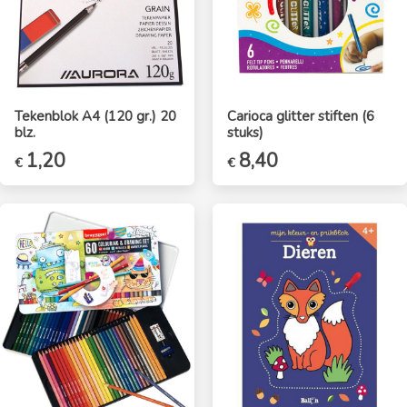
Tekenblok A4 (120 gr.) 20
Carioca glitter stiften (6
blz.
stuks)
Oorspronkelijke
1,20
Huidige
8,40
€
€
prijs
prijs
was:
is:
€1,40.
€1,20.