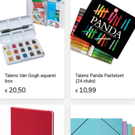
Talens Van Gogh aquarel
Talens Panda Pastelset
box
(24 stuks)
20,50
Oorspronkelijke
10,99
Huidige
€
€
prijs
prijs
was:
is:
€12,50.
€10,99.