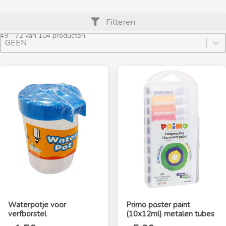
Filteren
49 - 72 van 104 producten
Product Archive Sort By
Sort content
Sort content
Waterpotje voor
Primo poster paint
verfborstel
(10x12ml) metalen tubes