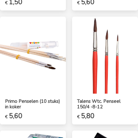
1,50
5,60
€
€
Primo Penselen (10 stuks)
Talens Wtc. Penseel
in koker
150/4 -8-12
Oorspronkelijke
5,60
Huidige
5,80
€
€
prijs
prijs
was:
is:
€6,20.
€5,60.