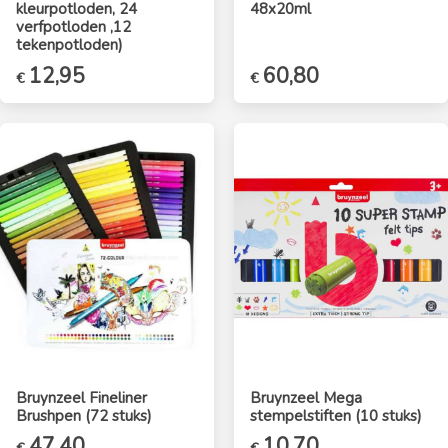
kleurpotloden, 24
48x20ml
verfpotloden ,12
tekenpotloden)
12,95
60,80
€
€
Bruynzeel Fineliner
Bruynzeel Mega
Brushpen (72 stuks)
stempelstiften (10 stuks)
47,40
10,70