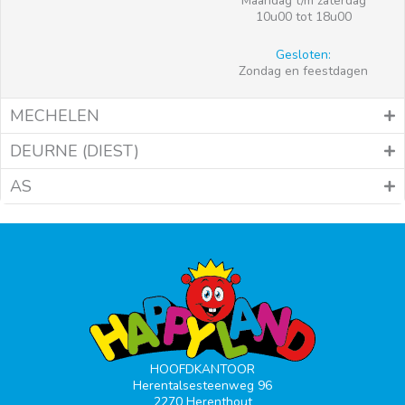
Maandag t/m zaterdag
10u00 tot 18u00
Gesloten:
Zondag en feestdagen
MECHELEN
DEURNE (DIEST)
AS
HOOFDKANTOOR
Herentalsesteenweg 96
2270 Herenthout