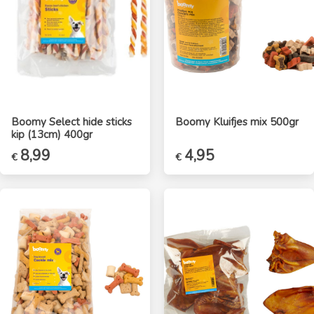
Boomy Select hide sticks
Boomy Kluifjes mix 500gr
kip (13cm) 400gr
Oorspronkelijke
8,99
Huidige
4,95
€
€
prijs
prijs
was:
is:
€12,95.
€8,99.