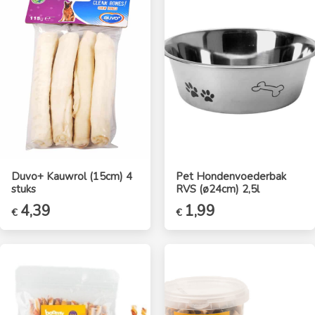
Duvo+ Kauwrol (15cm) 4
Pet Hondenvoederbak
stuks
RVS (ø24cm) 2,5l
4,39
1,99
€
€