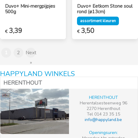
Duvo+ Mini-mergpijpjes
Duvo+ Eetkom Stone soul
500g
rond (ø13cm)
assortiment kleuren
3,39
Oorspronkelijke
3,50
Huidige
€
€
prijs
prijs
was:
is:
€4,95.
€3,50.
1
2
Next
»
HAPPYLAND WINKELS
HERENTHOUT
HERENTHOUT
Herentalsesteenweg 96
2270 Herenthout
Tel 014 23 35 15
info@happyland.be
Openingsuren: