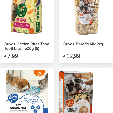
Duvo+ Garden Bites Toby
Duvo+ Baker’s Mix 2kg
Toothbrush 500g (S)
Oorspronkelijke
7,99
Huidige
12,99
€
€
prijs
prijs
was:
is:
€13,95.
€7,99.