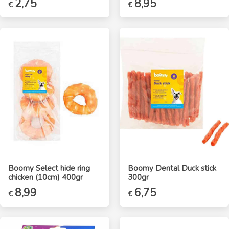
2,75
8,95
€
€
Boomy Select hide ring
Boomy Dental Duck stick
chicken (10cm) 400gr
300gr
Oorspronkelijke
8,99
Huidige
6,75
€
€
prijs
prijs
was:
is:
€11,95.
€8,99.