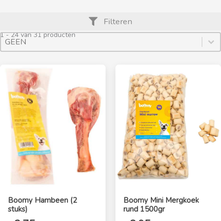
Filteren
1 - 24 van 31 producten
Product Archive Sort By
Sort content
Sort content
Boomy Hambeen (2
Boomy Mini Mergkoek
stuks)
rund 1500gr