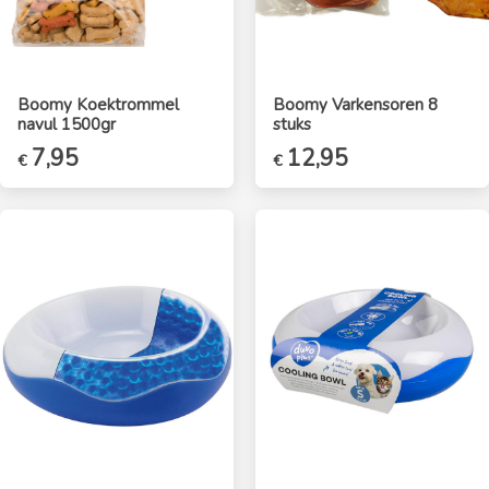
Boomy Koektrommel
Boomy Varkensoren 8
navul 1500gr
stuks
7,95
12,95
€
€